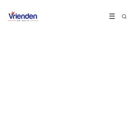
☰
BESTEMMINGEN
Georgië is het
groepsreisavontuur dat
niemand verwacht
15 May 2026
·
6 min leestijd