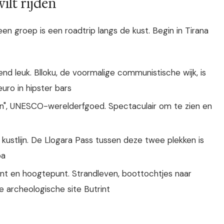
ilt rijden
n groep is een roadtrip langs de kust. Begin in Tirana
nd leuk. Blloku, de voormalige communistische wijk, is
uro in hipster bars
n", UNESCO-werelderfgoed. Spectaculair om te zien en
kustlijn. De Llogara Pass tussen deze twee plekken is
pa
nt en hoogtepunt. Strandleven, boottochtjes naar
 archeologische site Butrint