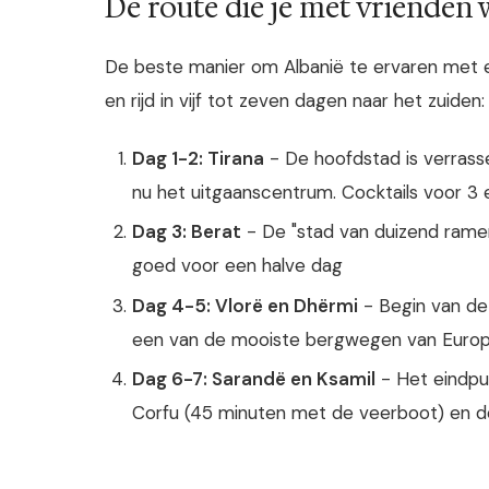
De route die je met vrienden w
De beste manier om Albanië te ervaren met ee
en rijd in vijf tot zeven dagen naar het zuiden:
Dag 1-2: Tirana
- De hoofdstad is verrasse
nu het uitgaanscentrum. Cocktails voor 3 e
Dag 3: Berat
- De "stad van duizend rame
goed voor een halve dag
Dag 4-5: Vlorë en Dhërmi
- Begin van de 
een van de mooiste bergwegen van Euro
Dag 6-7: Sarandë en Ksamil
- Het eindpu
Corfu (45 minuten met de veerboot) en de