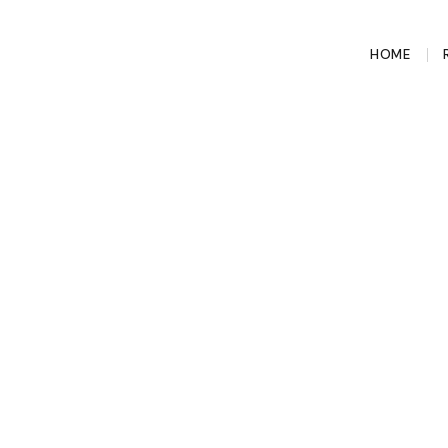
HOME
dé
ming van deze