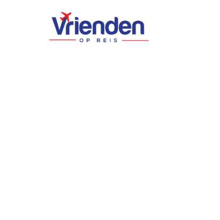
BESTEMMINGEN
Waarom Albanië 
groepsreisbestem
zomer is
14 April 2026
·
6 min leestijd