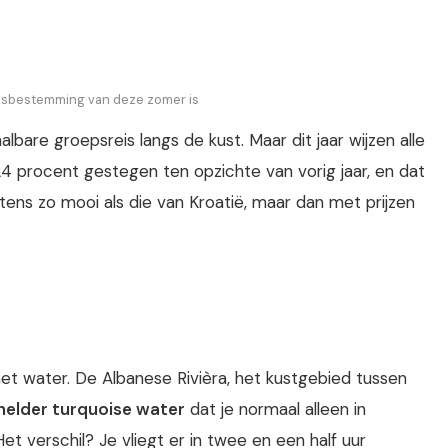
isbestemming van deze zomer is
bare groepsreis langs de kust. Maar dit jaar wijzen alle
 24 procent gestegen ten opzichte van vorig jaar, en dat
stens zo mooi als die van Kroatië, maar dan met prijzen
t water. De Albanese Rivièra, het kustgebied tussen
lhelder turquoise water
dat je normaal alleen in
t verschil? Je vliegt er in twee en een half uur