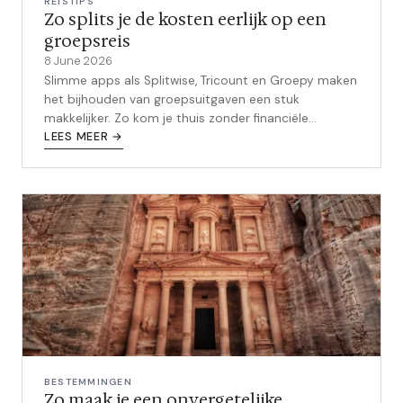
REISTIPS
Zo splits je de kosten eerlijk op een
groepsreis
8 June 2026
Slimme apps als Splitwise, Tricount en Groepy maken
het bijhouden van groepsuitgaven een stuk
makkelijker. Zo kom je thuis zonder financiële
rompslomp.
LEES MEER →
BESTEMMINGEN
Zo maak je een onvergetelijke