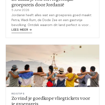
groepsreis door Jordanië
5 June 2026
Jordanië heeft alles wat een groepsreis goed maakt:
Petra, Wadi Rum, de Dode Zee en een gastvrije
bevolking. Ontdek waarom dit land perfect is voor
een onvergetelijke reis met vrienden.
LEES MEER →
REISTIPS
Zo vind je goedkope vliegtickets voor
je groepsreis