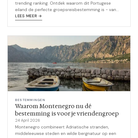
trending ranking. Ontdek waarom dit Portugese
eiland de perfecte groepsreisbestemming is - van
levada-wandelingen tot poncha in Funchal.
LEES MEER →
BESTEMMINGEN
Waarom Montenegro nu dé
bestemming is voor je vriendengroep
24 April 2026
Montenegro combineert Adriatische stranden,
middeleeuwse steden en wilde bergnatuur op een