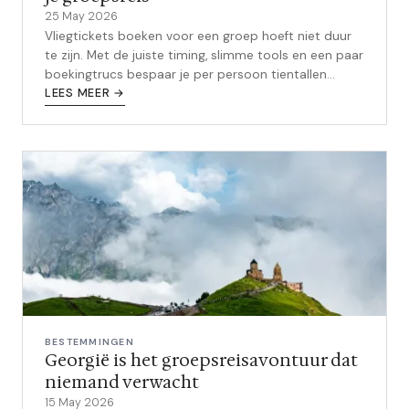
25 May 2026
Vliegtickets boeken voor een groep hoeft niet duur
te zijn. Met de juiste timing, slimme tools en een paar
boekingtrucs bespaar je per persoon tientallen
euro's. Dit zijn de praktische tips.
LEES MEER →
BESTEMMINGEN
Georgië is het groepsreisavontuur dat
niemand verwacht
15 May 2026