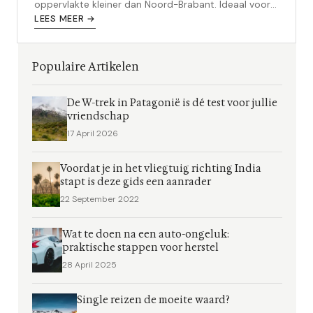
oppervlakte kleiner dan Noord-Brabant. Ideaal voor
groepen die wat anders willen.
LEES MEER →
Populaire Artikelen
De W-trek in Patagonië is dé test voor jullie
vriendschap
17 April 2026
Voordat je in het vliegtuig richting India
stapt is deze gids een aanrader
22 September 2022
Wat te doen na een auto-ongeluk:
praktische stappen voor herstel
28 April 2025
Single reizen de moeite waard?