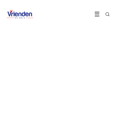
☰
AVONTUUR & GROEPSREIZEN
Kosovo is dé
avontuurbestemming voor
jouw vriendengroep
13 June 2026
·
7 min leestijd