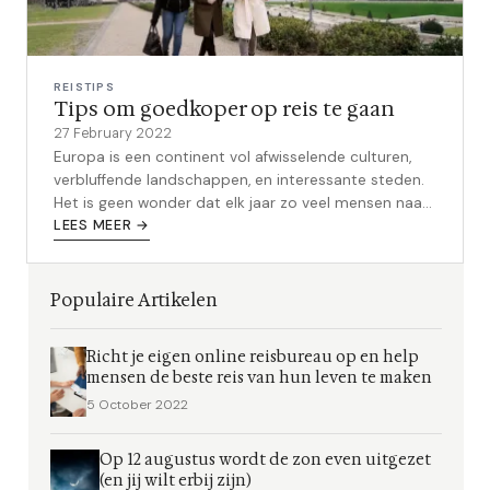
REISTIPS
Tips om goedkoper op reis te gaan
27 February 2022
Europa is een continent vol afwisselende culturen,
verbluffende landschappen, en interessante steden.
Het is geen wonder dat elk jaar zo veel mensen naar
Europa trekken voor vakant...
LEES MEER →
Populaire Artikelen
Richt je eigen online reisbureau op en help
mensen de beste reis van hun leven te maken
5 October 2022
Op 12 augustus wordt de zon even uitgezet
(en jij wilt erbij zijn)