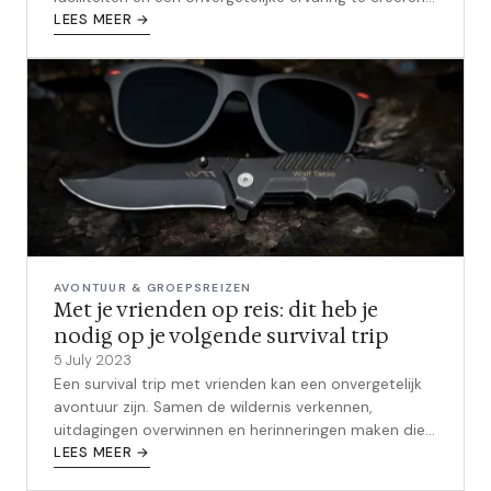
Het vinden van de perfecte bestemming...
LEES MEER →
AVONTUUR & GROEPSREIZEN
Met je vrienden op reis: dit heb je
nodig op je volgende survival trip
5 July 2023
Een survival trip met vrienden kan een onvergetelijk
avontuur zijn. Samen de wildernis verkennen,
uitdagingen overwinnen en herinneringen maken die
een leven lang meegaan. Maar om ...
LEES MEER →