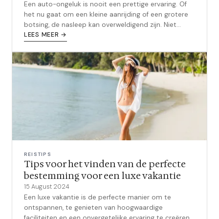
Een auto-ongeluk is nooit een prettige ervaring. Of
het nu gaat om een kleine aanrijding of een grotere
botsing, de nasleep kan overweldigend zijn. Niet
alleen moet je omgaan met e...
LEES MEER →
REISTIPS
Tips voor het vinden van de perfecte
bestemming voor een luxe vakantie
15 August 2024
Een luxe vakantie is de perfecte manier om te
ontspannen, te genieten van hoogwaardige
faciliteiten en een onvergetelijke ervaring te creëren.