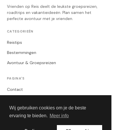
Vrienden op Reis deelt de leukste groepsreizen,
roadtrips en vakantieideeën. Plan samen het
perfecte avontuur met je vrienden.
CATEGORIEËN
Reistips
Bestemmingen
Avontuur & Groepsreizen
PAGINA'S
Contact
Privacybeleid
Wij gebruiken cookies om je de beste
Algemene Voorwaarden
ervaring te bieden.
Meer info
Adverteren