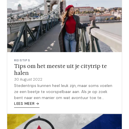
REISTIPS
Tips om het meeste uit je citytrip te
halen
30 August 2022
Stedentrips kunnen heel leuk zijn, maar soms voelen
ze een beetje te voorspelbaar aan. Als je op zoek
bent naar een manier om wat avontuur toe te
voegen aan je volgende stedentrip,...
LEES MEER →