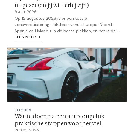
uitgezet (en jij wilt erbij zijn)
9 April 2026
Op 12 augustus 2026 is er een totale
zonsverduistering zichtbaar vanuit Europa. Noord-
Spanje en IJsland zijn de beste plekken, en het is de
perfecte reden voor een epische groepsreis met
LEES MEER →
vrienden.
REISTIPS
Wat te doen na een auto-ongeluk:
praktische stappen voor herstel
28 April 2025