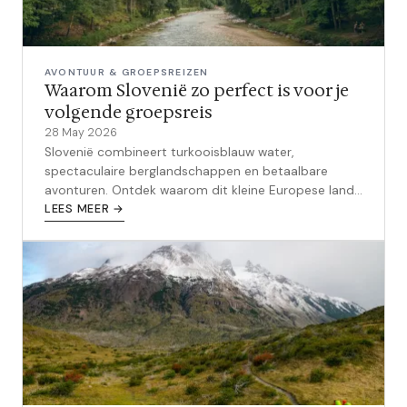
AVONTUUR & GROEPSREIZEN
Waarom Slovenië zo perfect is voor je
volgende groepsreis
28 May 2026
Slovenië combineert turkooisblauw water,
spectaculaire berglandschappen en betaalbare
avonturen. Ontdek waarom dit kleine Europese land
de perfecte groepsreisbestemming is voor jou en je
LEES MEER →
vrienden.