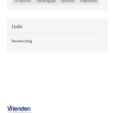
Groepsreis
Handbagage
Splitwise
Vliegtickets
Links
Review blog