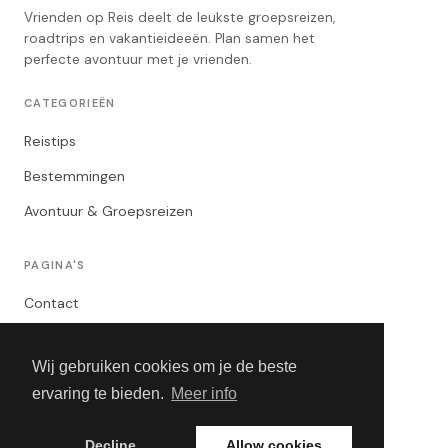
Vrienden op Reis deelt de leukste groepsreizen,
roadtrips en vakantieideeën. Plan samen het
perfecte avontuur met je vrienden.
CATEGORIEËN
Reistips
Bestemmingen
Avontuur & Groepsreizen
PAGINA'S
Contact
Privacybeleid
Wij gebruiken cookies om je de beste
Algemene Voorwaarden
ervaring te bieden.
Meer info
Adverteren
Decline
Allow cookies