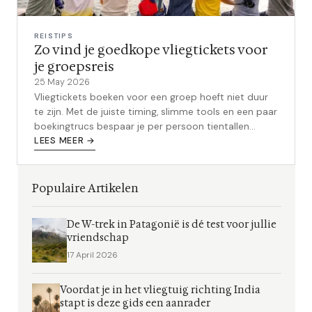
REISTIPS
Zo vind je goedkope vliegtickets voor
je groepsreis
25 May 2026
Vliegtickets boeken voor een groep hoeft niet duur
te zijn. Met de juiste timing, slimme tools en een paar
boekingtrucs bespaar je per persoon tientallen
euro's. Dit zijn de praktische tips.
LEES MEER →
Populaire Artikelen
De W-trek in Patagonië is dé test voor jullie
vriendschap
17 April 2026
Voordat je in het vliegtuig richting India
stapt is deze gids een aanrader